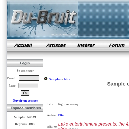
samples de rap
Se connecter
Pseudo :
Samples
»
blitz
Sample d
Passe :
Ouvrir un compte
Titre:
Right or wrong
Artiste:
Blitz
Samples: 64839
Lake entertainment presents: the 4
Reprises: 4009
Album: