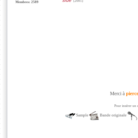
side
[2001]
Membres: 2589
Merci à
pierc
Pour insérer un 
Sample
Bande originale