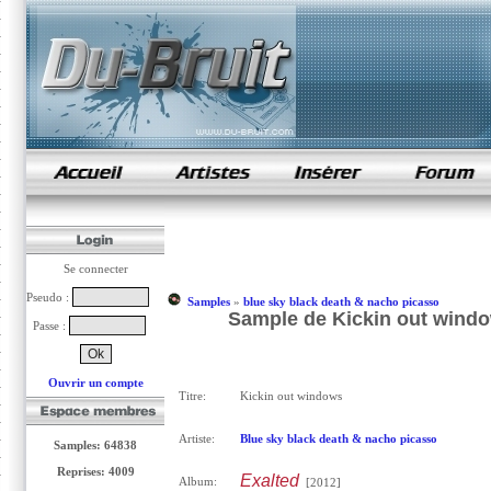
samples de rap
Se connecter
Pseudo :
Samples
»
blue sky black death & nacho picasso
Sample de Kickin out windo
Passe :
Ouvrir un compte
Titre:
Kickin out windows
Artiste:
Blue sky black death & nacho picasso
Samples: 64838
Reprises: 4009
Exalted
Album:
[2012]