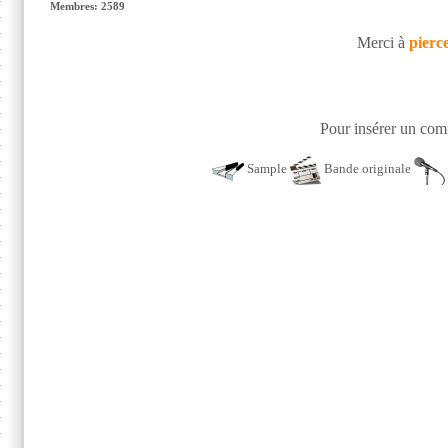
Membres: 2589
Merci à
pierc
Pour insérer un comm
Sample
Bande originale