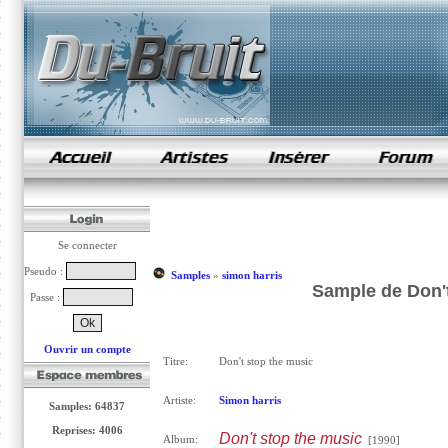
samples de rap
Se connecter
Pseudo :
Samples
»
simon harris
Sample de Don't
Passe :
Ouvrir un compte
Titre:
Don't stop the music
Artiste:
Simon harris
Samples: 64837
Reprises: 4006
Don't stop the music
Album:
[1990]