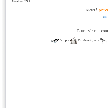
Membres: 2589
Merci à
pierc
Pour insérer un comm
Sample
Bande originale