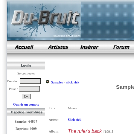
samples de rap
Se connecter
Pseudo :
Samples
»
slick rick
Sample
Passe :
Ouvrir un compte
Titre:
Moses
Artiste:
Slick rick
Samples: 64837
Reprises: 4009
The ruler's back
Album:
[1991]