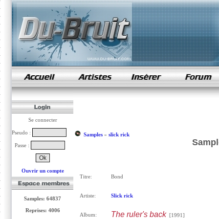
samples de rap
Se connecter
Pseudo :
Samples
»
slick rick
Sample
Passe :
Ouvrir un compte
Titre:
Bond
Artiste:
Slick rick
Samples: 64837
Reprises: 4006
The ruler's back
Album:
[1991]