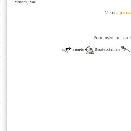
Membres: 2589
Merci à
pierc
Pour insérer un comm
Sample
Bande originale