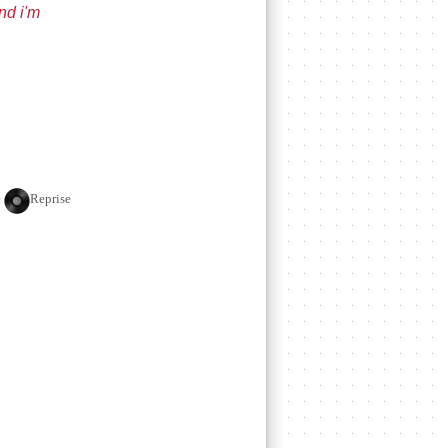
nd i'm
e
Reprise