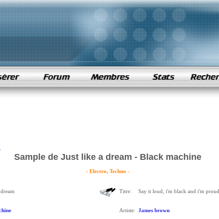
e
Sample de Just like a dream - Black machine
- Electro, Techno -
a dream
Titre:
Say it loud, i'm black and i'm prou
chine
Artiste:
James brown