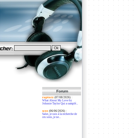
raptorz
:
(07/08/2026)
What About My Love by
Johnnie Taylor Qui a samplé...
scez
:
(06/06/2026)
Salut, je suis à la recherche de
ces sons, je ne...
d