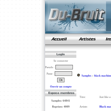
samples de rap
Se connecter
Pseudo :
Passe :
Samples
»
black machin
Ouvrir un compte
Titre:
Just like 
Samples: 64841
Reprises: 4009
Artiste:
Black ma