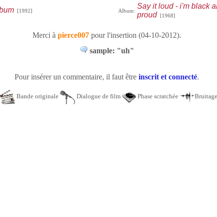
Say it loud - i'm black a
lbum
[1992]
Album:
proud
[1968]
Merci à
pierce007
pour l'insertion (04-10-2012).
sample: "uh"
Pour insérer un commentaire, il faut être
inscrit et connecté
.
Bande originale
Dialogue de film
Phase scratchée
Bruitag