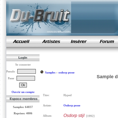
samples de rap
Se connecter
Pseudo :
Samples
»
osdorp posse
Sample d
Passe :
Ouvrir un compte
Titre:
Hyped
Artiste:
Osdorp posse
Samples: 64837
Reprises: 4006
Osdorp stijl
Album:
[1992]