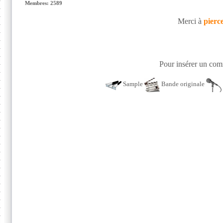
Membres: 2589
Merci à
pierc
Pour insérer un comm
Sample
Bande originale