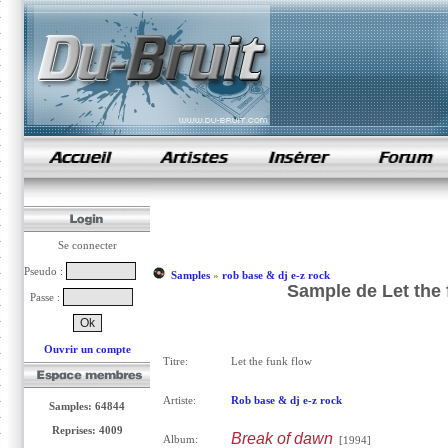
samples de rap
Se connecter
Pseudo :
Samples
»
rob base & dj e-z rock
Sample de Let the 
Passe :
Ouvrir un compte
Titre:
Let the funk flow
Artiste:
Rob base & dj e-z rock
Samples: 64844
Reprises: 4009
Break of dawn
Album:
[1994]