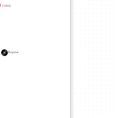
d
[1994]
e
Reprise