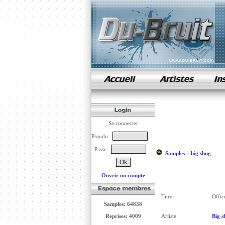
samples de rap
Se connecter
Pseudo :
Passe :
Samples
»
big shug
Ouvrir un compte
Titre:
Offici
Samples: 64838
Reprises: 4009
Artiste:
Big s