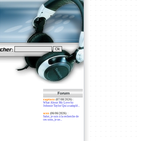
raptorz
:
(07/08/2026)
What About My Love by
Johnnie Taylor Qui a samplé...
scez
:
(06/06/2026)
Salut, je suis à la recherche de
ces sons, je ne...