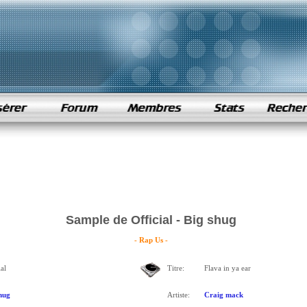
Sample de Official - Big shug
- Rap Us -
al
Titre:
Flava in ya ear
hug
Artiste:
Craig mack