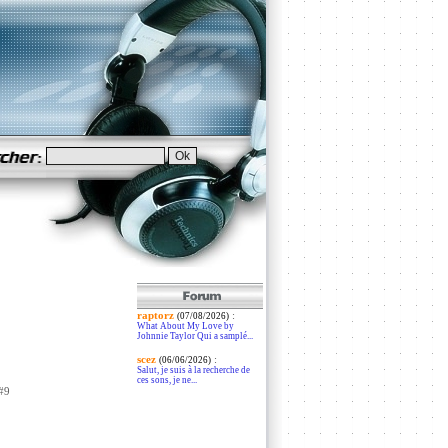
raptorz
:
(07/08/2026)
What About My Love by
Johnnie Taylor Qui a samplé...
scez
:
(06/06/2026)
Salut, je suis à la recherche de
ces sons, je ne...
#9