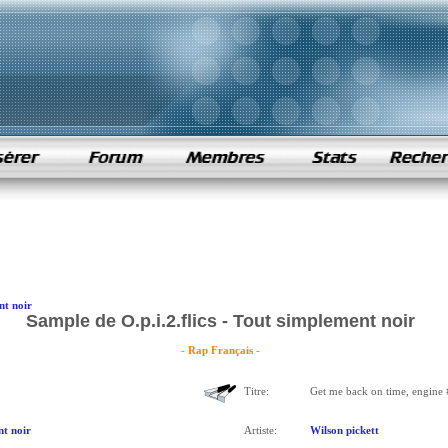
nt noir
Sample de O.p.i.2.flics - Tout simplement noir
- Rap Français -
Titre:
Get me back on time, engine 
t noir
Artiste:
Wilson pickett