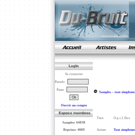
samples de rap
Se connecter
Pseudo :
Passe :
Samples
»
tout simpleme
Ouvrir un compte
Titre:
O.p.i.2.flics
Samples: 64838
Reprises: 4009
Artiste:
Tout simplemen