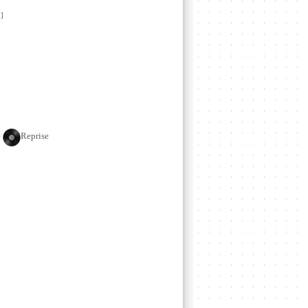
]
e
Reprise