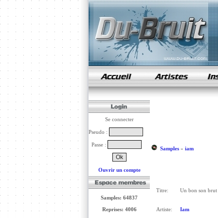
samples de rap
Se connecter
Pseudo :
Passe :
Samples
»
iam
Ouvrir un compte
Titre:
Un bon son brut 
Samples: 64837
Reprises: 4006
Artiste:
Iam