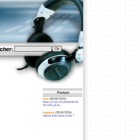
scez
:
(06/06/2026)
Salut, je suis à la recherche de
ces sons, je ne...
raptorz
:
(28/03/2026)
reprise d'un instru ricain ?