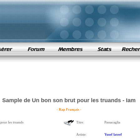
Sample de Un bon son brut pour les truands - Iam
- Rap Français -
pour les truands
Titre:
Passacaglia
Artiste:
Yusef lateef