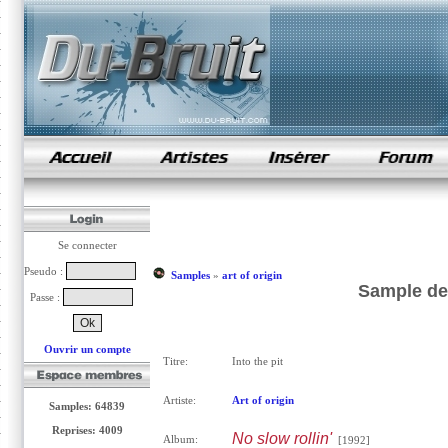
samples de rap
Se connecter
Pseudo :
Samples
»
art of origin
Sample de I
Passe :
Ouvrir un compte
Titre:
Into the pit
Artiste:
Art of origin
Samples: 64839
Reprises: 4009
No slow rollin'
Album:
[1992]