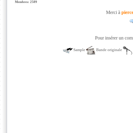
Membres: 2589
Merci à
pierc
Pour insérer un comm
Sample
Bande originale