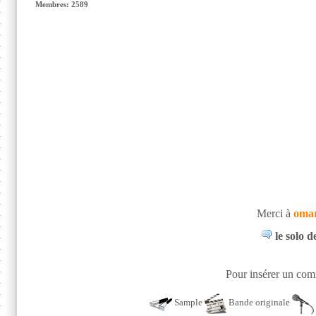
Membres: 2589
Merci à
oma
le solo d
Pour insérer un comm
Sample
Bande originale