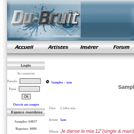
samples de rap
Se connecter
Pseudo :
Samples
»
iam
Sample
Passe :
Ouvrir un compte
Titre:
L'ultra mia
Artiste:
Iam
Samples: 64837
Reprises: 4006
Je danse le mia 12"(single & maxi)
Album: