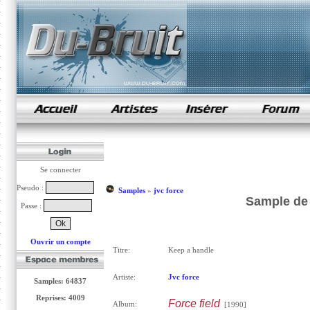
samples de rap
Se connecter
Pseudo :
Samples
»
jvc force
Sample de 
Passe :
Ouvrir un compte
Titre:
Keep a handle
Artiste:
Jvc force
Samples: 64837
Reprises: 4009
Force field
Album:
[1990]