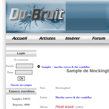
samples de rap
Se connecter
Pseudo :
Samples
»
martha reeves & the vandellas
Sample de Mockingbi
Passe :
Ouvrir un compte
Titre:
Mockingbird
Artiste:
Martha reeves & the vandellas
Samples: 64835
Reprises: 4006
Heat wave
Album:
[1963]