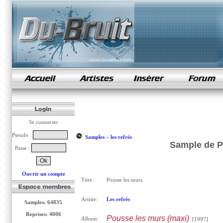
samples de rap
Se connecter
Pseudo :
Samples
»
les refrés
Sample de Po
Passe :
Ouvrir un compte
Titre:
Pousse les murs
Artiste:
Les refrés
Samples: 64835
Reprises: 4006
Pousse les murs (maxi)
Album:
[1997]