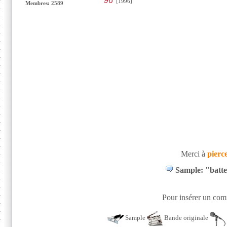
'96
[1996]
Membres: 2589
Merci à
pierc
Sample: "batter
Pour insérer un comm
Sample
Bande originale