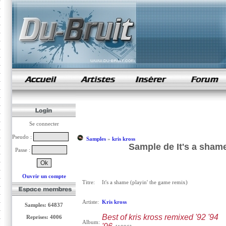
samples de rap
Se connecter
Pseudo :
Samples
»
kris kross
Sample de It's a shame
Passe :
Ouvrir un compte
Titre:
It's a shame (playin' the game remix)
Artiste:
Kris kross
Samples: 64837
Best of kris kross remixed '92 '94
Reprises: 4006
Album: