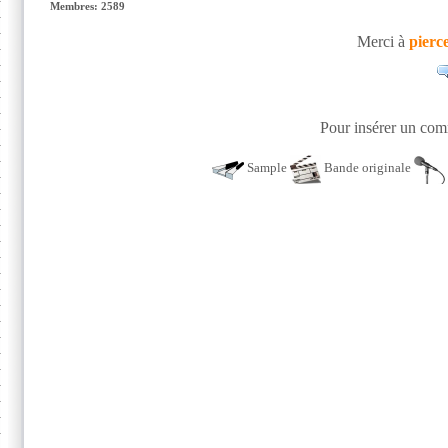
Membres: 2589
Merci à
pierc
Pour insérer un comm
Sample
Bande originale