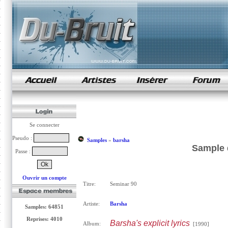
samples de rap
Se connecter
Pseudo :
Samples
»
barsha
Sample 
Passe :
Ouvrir un compte
Titre:
Seminar 90
Artiste:
Barsha
Samples: 64851
Reprises: 4010
Barsha's explicit lyrics
Album:
[1990]