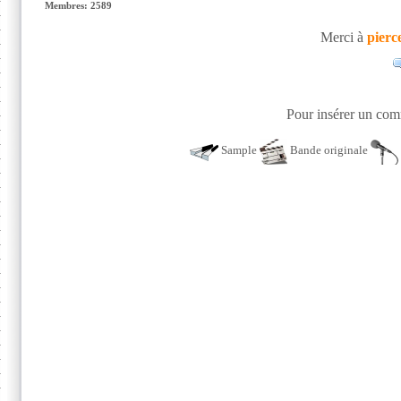
Membres: 2589
Merci à
pierc
Pour insérer un comm
Sample
Bande originale