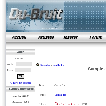
samples de rap
Se connecter
Pseudo :
Samples
»
vanilla ice
Sample de
Passe :
Ouvrir un compte
Titre:
Get wit' it
Artiste:
Vanilla ice
Samples: 64837
Reprises: 4009
Cool as ice ost
Album:
[1991]