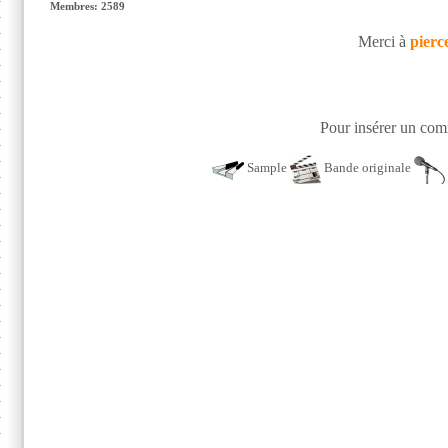
Membres: 2589
Merci à
pierc
Pour insérer un comm
Sample
Bande originale