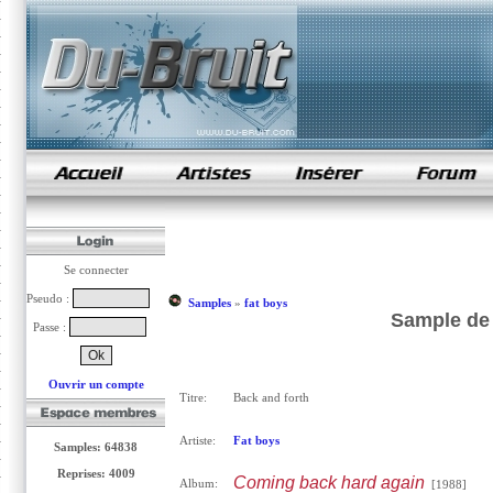
samples de rap
Se connecter
Pseudo :
Samples
»
fat boys
Sample de 
Passe :
Ouvrir un compte
Titre:
Back and forth
Artiste:
Fat boys
Samples: 64838
Reprises: 4009
Coming back hard again
Album:
[1988]