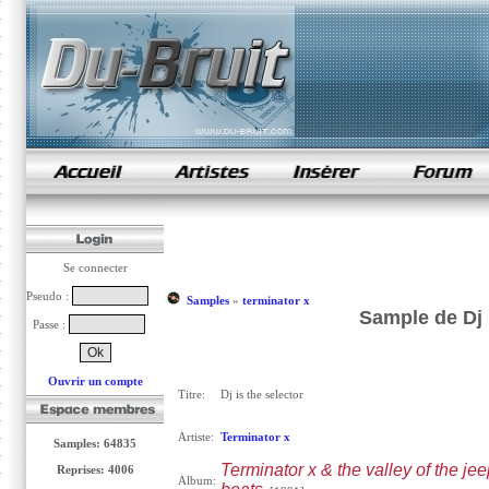
samples de rap
Se connecter
Pseudo :
Samples
»
terminator x
Sample de Dj i
Passe :
Ouvrir un compte
Titre:
Dj is the selector
Artiste:
Terminator x
Samples: 64835
Terminator x & the valley of the jee
Reprises: 4006
Album: