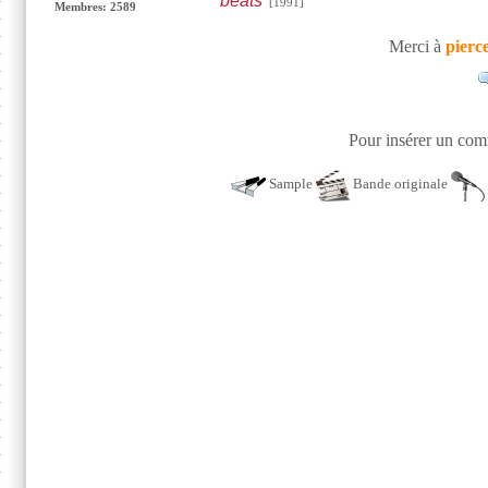
beats
[1991]
Membres: 2589
Merci à
pierc
Pour insérer un comm
Sample
Bande originale