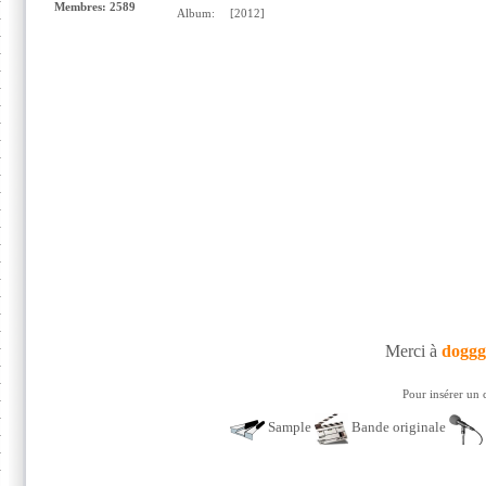
Membres: 2589
Album:
[2012]
Merci à
doggg
Pour insérer un 
Sample
Bande originale