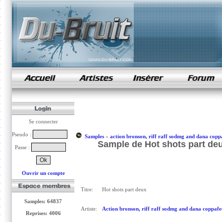
samples de rap
Se connecter
Pseudo :
Samples
»
action bronson, riff raff sodmg and dana copp
Sample de Hot shots part deu
Passe :
Ouvrir un compte
Titre:
Hot shots part deux
Samples: 64837
Artiste:
Action bronson, riff raff sodmg and dana coppafe
Reprises: 4006