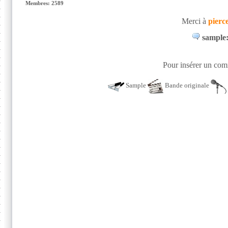
Membres: 2589
Merci à
pierc
sample:
Pour insérer un comm
Sample
Bande originale