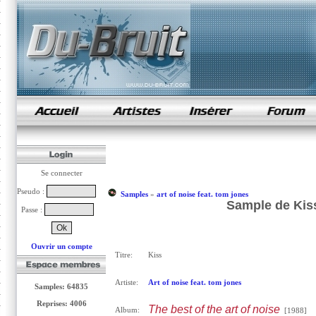
samples de rap
Se connecter
Pseudo :
Samples
»
art of noise feat. tom jones
Sample de Kiss 
Passe :
Ouvrir un compte
Titre:
Kiss
Artiste:
Art of noise feat. tom jones
Samples: 64835
Reprises: 4006
The best of the art of noise
Album:
[1988]