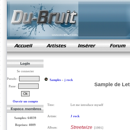
samples de rap
Se connecter
Pseudo :
Samples
»
j rock
Sample de Let
Passe :
Ouvrir un compte
Titre:
Let me introduce myself
Artiste:
J rock
Samples: 64839
Reprises: 4009
Streetwize
Album:
[1991]