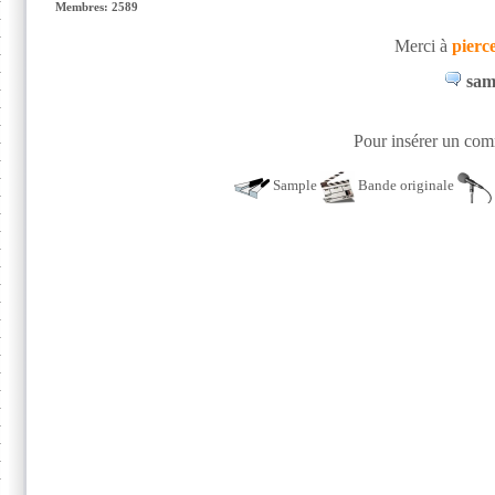
Membres: 2589
Merci à
pierc
sam
Pour insérer un comm
Sample
Bande originale