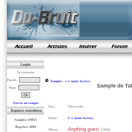
samples de rap
Se connecter
Pseudo :
Samples
»
c+c music factory
Sample de Tak
Passe :
Ouvrir un compte
Titre:
Take a toke
Artiste:
C+c music factory
Samples: 64835
Reprises: 4006
Anything goes!
Album:
[1994]