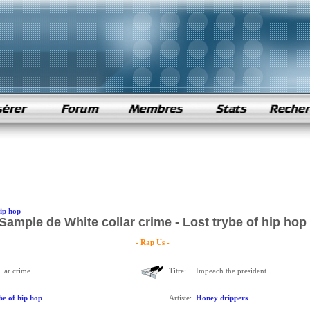
hip hop
Sample de White collar crime - Lost trybe of hip hop
- Rap Us -
llar crime
Titre:
Impeach the president
be of hip hop
Artiste:
Honey drippers