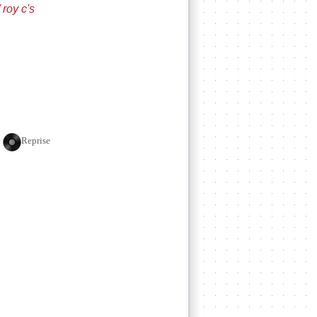
 roy c's
e
Reprise