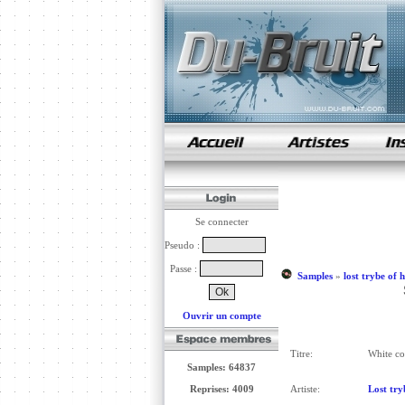
samples de rap
Se connecter
Pseudo :
Passe :
Samples
»
lost trybe of 
Ouvrir un compte
Titre:
White co
Samples: 64837
Reprises: 4009
Artiste:
Lost try