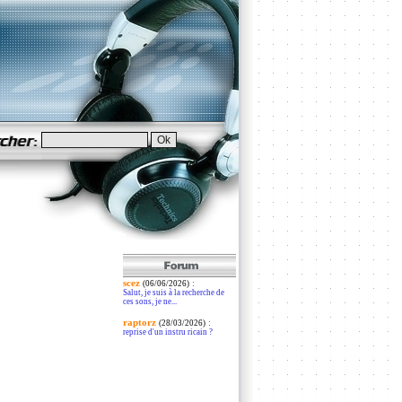
scez
:
(06/06/2026)
Salut, je suis à la recherche de
ces sons, je ne...
raptorz
:
(28/03/2026)
reprise d'un instru ricain ?