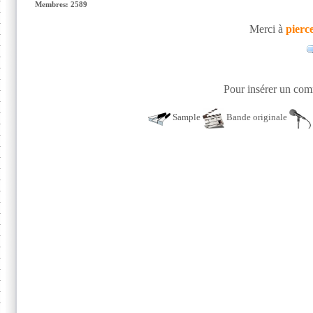
Membres: 2589
Merci à
pierc
Pour insérer un comm
Sample
Bande originale