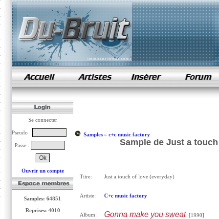
samples de rap
Se connecter
Pseudo :
Samples
»
c+c music factory
Sample de Just a touch 
Passe :
Ouvrir un compte
Titre:
Just a touch of love (everyday)
Artiste:
C+c music factory
Samples: 64851
Reprises: 4010
Gonna make you sweat
Album:
[1990]