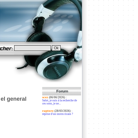
scez
:
el general
(06/06/2026)
Salut, je suis à la recherche de
ces sons, je ne...
raptorz
:
(28/03/2026)
reprise d'un instru ricain ?