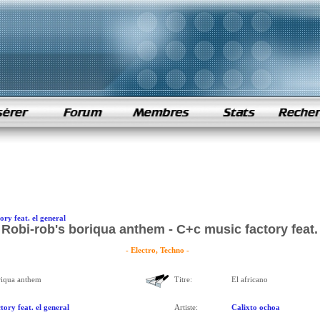
ory feat. el general
Robi-rob's boriqua anthem - C+c music factory feat. 
- Electro, Techno -
riqua anthem
Titre:
El africano
tory feat. el general
Artiste:
Calixto ochoa