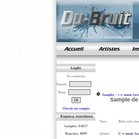
samples de rap
Se connecter
Pseudo :
Passe :
Samples
»
c+c music fact
Sample de 
Ouvrir un compte
Titre:
Robi-rob's bo
Samples: 64837
Reprises: 4009
Artiste:
C+c music fac