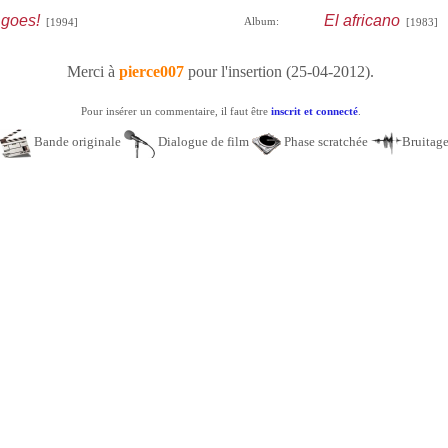
 goes!
El africano
Album:
[1994]
[1983]
Merci à
pierce007
pour l'insertion (25-04-2012).
Pour insérer un commentaire, il faut être
inscrit et connecté
.
Bande originale
Dialogue de film
Phase scratchée
Bruitag