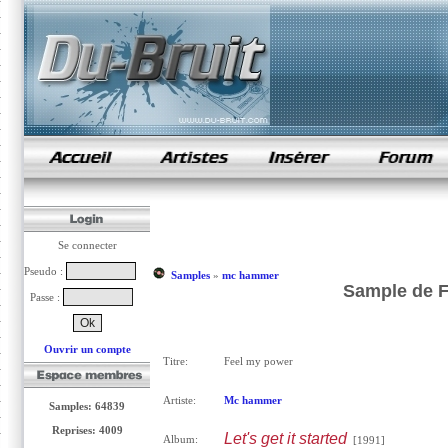
samples de rap
Se connecter
Pseudo :
Samples
»
mc hammer
Sample de 
Passe :
Ouvrir un compte
Titre:
Feel my power
Artiste:
Mc hammer
Samples: 64839
Reprises: 4009
Let's get it started
Album:
[1991]