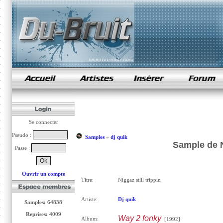
samples de rap
Se connecter
Pseudo :
Samples
»
dj quik
Sample de Ni
Passe :
Ouvrir un compte
Titre:
Niggaz still trippin
Artiste:
Dj quik
Samples: 64838
Reprises: 4009
Way 2 fonky
Album:
[1992]