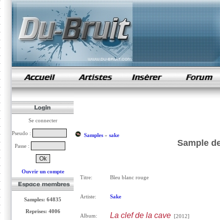
samples de rap
Se connecter
Pseudo :
Samples
»
sake
Sample de
Passe :
Ouvrir un compte
Titre:
Bleu blanc rouge
Artiste:
Sake
Samples: 64835
Reprises: 4006
La clef de la cave
Album:
[2012]