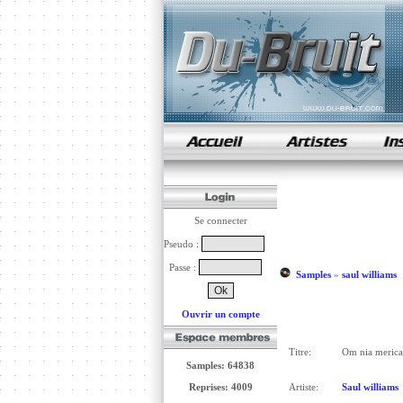
samples de rap
Se connecter
Pseudo :
Passe :
Samples
»
saul williams
Ouvrir un compte
Titre:
Om nia meric
Samples: 64838
Reprises: 4009
Artiste:
Saul williams