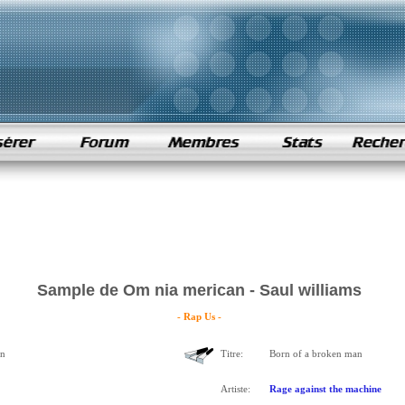
Sample de Om nia merican - Saul williams
- Rap Us -
an
Titre:
Born of a broken man
Artiste:
Rage against the machine