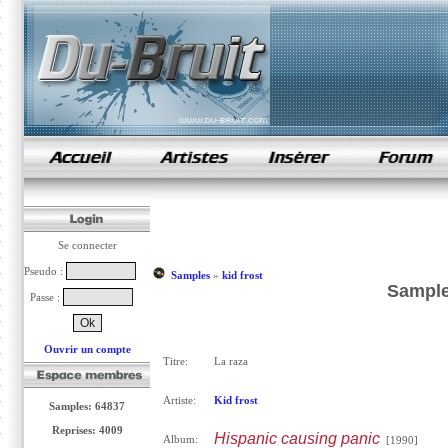
samples de rap
Se connecter
Pseudo :
Samples
»
kid frost
Sample 
Passe :
Ouvrir un compte
Titre:
La raza
Artiste:
Kid frost
Samples: 64837
Reprises: 4009
Hispanic causing panic
Album:
[1990]