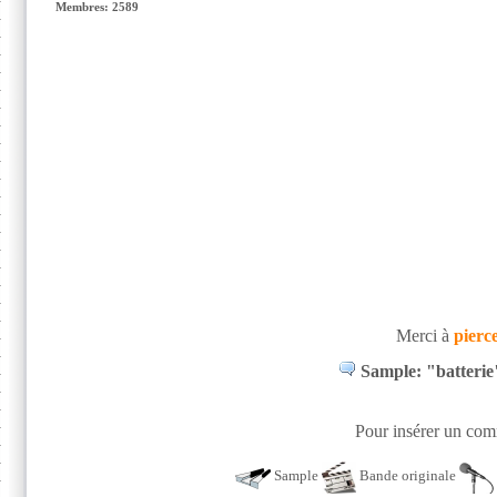
Membres: 2589
Merci à
pierc
Sample: "batterie
Pour insérer un comm
Sample
Bande originale