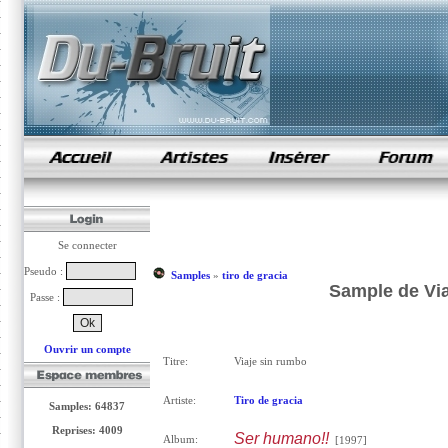
samples de rap
Se connecter
Pseudo :
Samples
»
tiro de gracia
Sample de Via
Passe :
Ouvrir un compte
Titre:
Viaje sin rumbo
Artiste:
Tiro de gracia
Samples: 64837
Reprises: 4009
Ser humano!!
Album:
[1997]