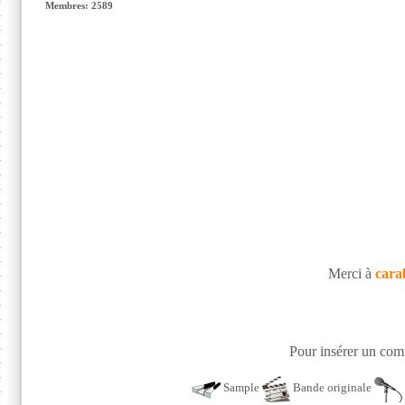
Membres: 2589
Merci à
cara
Pour insérer un comm
Sample
Bande originale