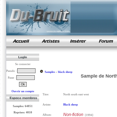
samples de rap
Se connecter
Pseudo :
Samples
»
black sheep
Sample de North
Passe :
Ouvrir un compte
Titre:
North south east west
Artiste:
Black sheep
Samples: 64851
Reprises: 4010
Non-fiction
Album:
[1994]