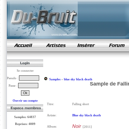
samples de rap
Se connecter
Pseudo :
Samples
»
blue sky black death
Sample de Falli
Passe :
Ouvrir un compte
Titre:
Falling short
Artiste:
Blue sky black death
Samples: 64837
Reprises: 4009
Noir
Album:
[2011]