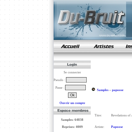
samples de rap
Se connecter
Pseudo :
Passe :
Samples
»
papoose
Ouvrir un compte
Titre:
Revelations of a
Samples: 64838
Reprises: 4009
Artiste:
Papoose