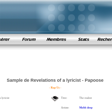
Sample de Revelations of a lyricist - Papoose
- Rap Us -
 lyricist
Titre:
The realest
Artiste:
Mobb deep