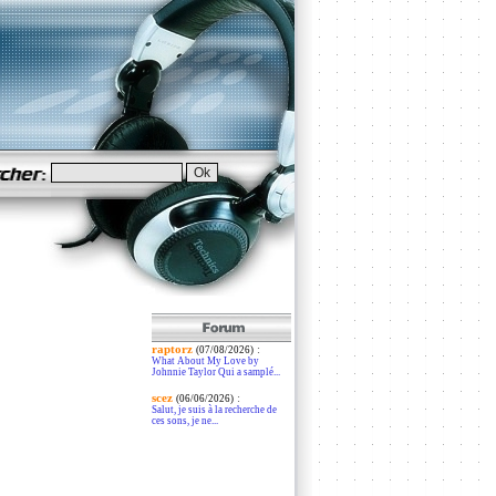
raptorz
:
(07/08/2026)
What About My Love by
Johnnie Taylor Qui a samplé...
scez
:
(06/06/2026)
Salut, je suis à la recherche de
ces sons, je ne...