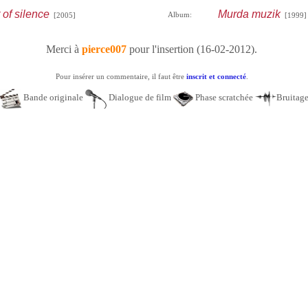
of silence
Murda muzik
Album:
[2005]
[1999]
Merci à
pierce007
pour l'insertion (16-02-2012).
Pour insérer un commentaire, il faut être
inscrit et connecté
.
Bande originale
Dialogue de film
Phase scratchée
Bruitag