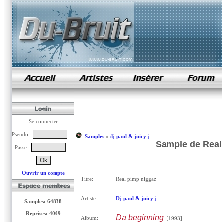
samples de rap
Se connecter
Pseudo :
Samples
»
dj paul & juicy j
Sample de Real 
Passe :
Ouvrir un compte
Titre:
Real pimp niggaz
Artiste:
Dj paul & juicy j
Samples: 64838
Reprises: 4009
Da beginning
Album:
[1993]