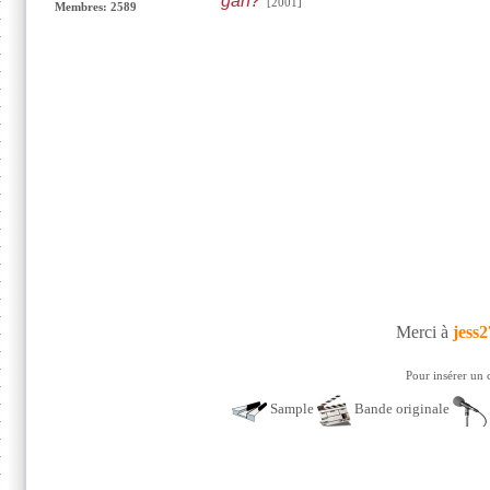
gan?
[2001]
Membres: 2589
Merci à
jess
Pour insérer un 
Sample
Bande originale