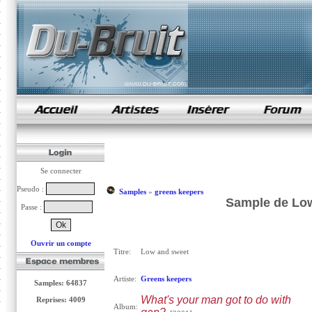
samples de rap
Se connecter
Pseudo :
Samples
»
greens keepers
Sample de Low
Passe :
Ouvrir un compte
Titre:
Low and sweet
Artiste:
Greens keepers
Samples: 64837
What's your man got to do with
Reprises: 4009
Album: