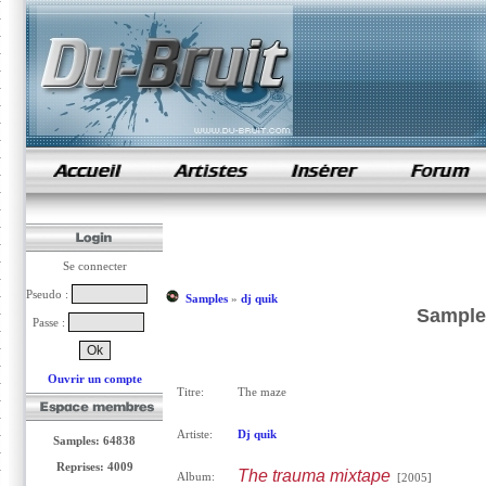
samples de rap
Se connecter
Pseudo :
Samples
»
dj quik
Sample 
Passe :
Ouvrir un compte
Titre:
The maze
Artiste:
Dj quik
Samples: 64838
Reprises: 4009
The trauma mixtape
Album:
[2005]