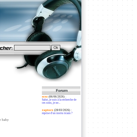
scez
:
(06/06/2026)
Salut, je suis à la recherche de
ces sons, je ne...
raptorz
:
(28/03/2026)
reprise d'un instru ricain ?
re baby