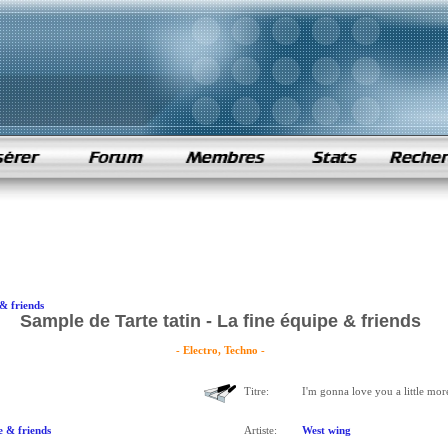
 & friends
Sample de Tarte tatin - La fine équipe & friends
- Electro, Techno -
Titre:
I'm gonna love you a little mo
e & friends
Artiste:
West wing