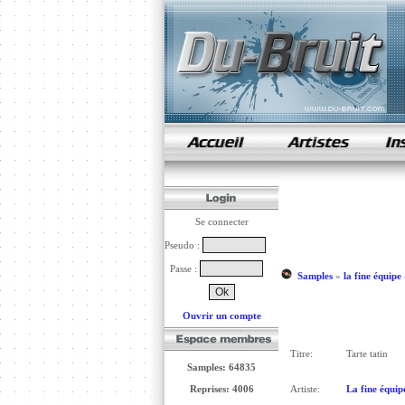
samples de rap
Se connecter
Pseudo :
Passe :
Samples
»
la fine équipe
Ouvrir un compte
Titre:
Tarte tatin
Samples: 64835
Reprises: 4006
Artiste:
La fine équip