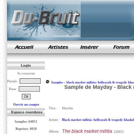
samples de rap
Se connecter
Pseudo :
Samples
»
black market militia: hellrazah & tragedy kha
Sample de Mayday - Black m
Passe :
Ouvrir un compte
Titre:
Mayday
Artiste:
Black market militia: hellrazah & tragedy khadaf
Samples: 64851
Reprises: 4010
The black market militia
Album:
[2005]