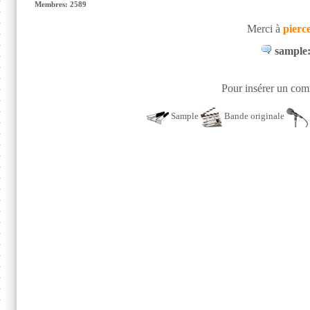
Membres: 2589
Merci à
pierc
sample
Pour insérer un comm
Sample
Bande originale