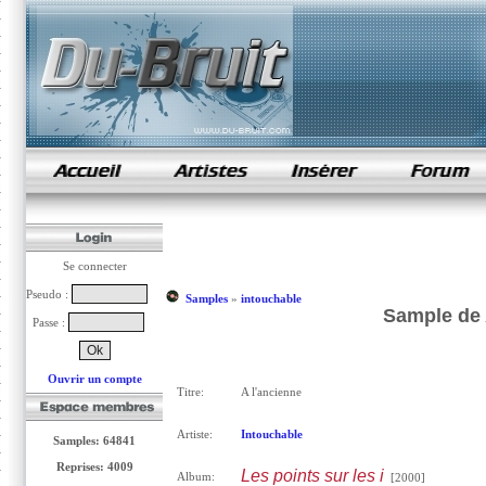
samples de rap
Se connecter
Pseudo :
Samples
»
intouchable
Sample de 
Passe :
Ouvrir un compte
Titre:
A l'ancienne
Artiste:
Intouchable
Samples: 64841
Reprises: 4009
Les points sur les i
Album:
[2000]