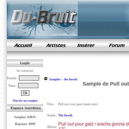
samples de rap
Se connecter
Pseudo :
Samples
»
the hoodz
Sample de Pull out
Passe :
Ouvrir un compte
Titre:
Pull out your gatz (main mix)
Artiste:
The hoodz
Samples: 64841
Pull out your gatz / wacha gonna d
Reprises: 4009
Album: