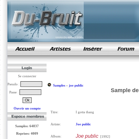
samples de rap
Se connecter
Pseudo :
Samples
»
joe public
Sample de 
Passe :
Ouvrir un compte
Titre:
I gotta thang
Artiste:
Joe public
Samples: 64837
Reprises: 4009
Joe public
Album:
[1992]