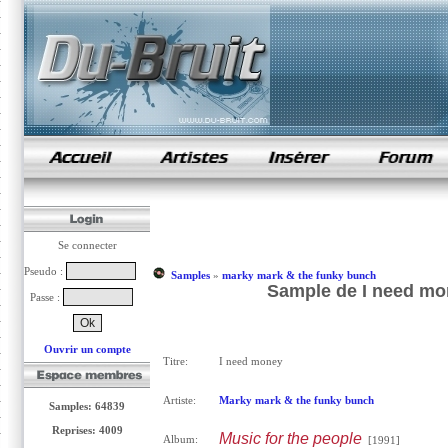
samples de rap
Se connecter
Pseudo :
Samples
»
marky mark & the funky bunch
Sample de I need mo
Passe :
Ouvrir un compte
Titre:
I need money
Artiste:
Marky mark & the funky bunch
Samples: 64839
Reprises: 4009
Music for the people
Album:
[1991]