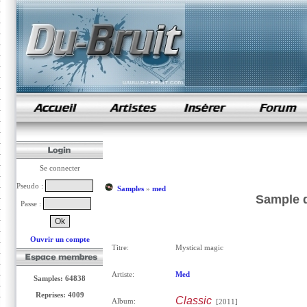
samples de rap
Se connecter
Pseudo :
Samples
»
med
Sample d
Passe :
Ouvrir un compte
Titre:
Mystical magic
Artiste:
Med
Samples: 64838
Reprises: 4009
Classic
Album:
[2011]