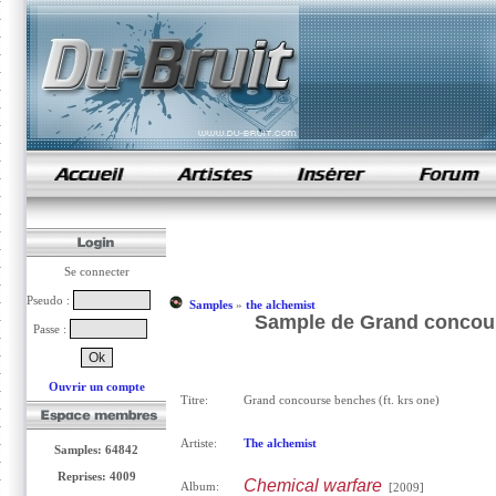
samples de rap
Se connecter
Pseudo :
Samples
»
the alchemist
Sample de Grand concours
Passe :
Ouvrir un compte
Titre:
Grand concourse benches (ft. krs one)
Artiste:
The alchemist
Samples: 64842
Reprises: 4009
Chemical warfare
Album:
[2009]