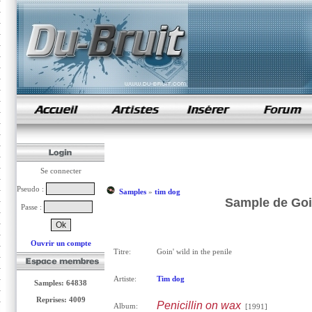
samples de rap
Se connecter
Pseudo :
Samples
»
tim dog
Sample de Goin
Passe :
Ouvrir un compte
Titre:
Goin' wild in the penile
Artiste:
Tim dog
Samples: 64838
Reprises: 4009
Penicillin on wax
Album:
[1991]