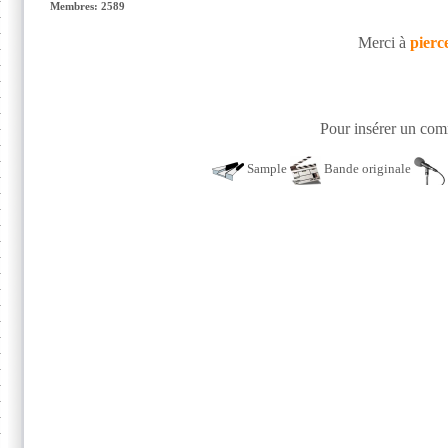
Membres: 2589
Merci à
pierc
Pour insérer un comm
Sample
Bande originale