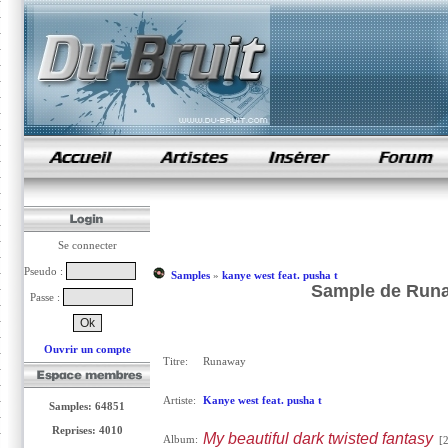
samples de rap
Se connecter
Pseudo :
Samples
»
kanye west feat. pusha t
Sample de Runaw
Passe :
Ouvrir un compte
Titre:
Runaway
Artiste:
Kanye west feat. pusha t
Samples: 64851
Reprises: 4010
My beautiful dark twisted fantasy
Album:
[2